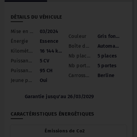
DÉTAILS DU VÉHICULE
Mise en circulation
03/2024
Couleur
Gris foncé
Énergie
Essence
Boîte de vitesse
Automatique
Kilométrage
16 144 km
Nb places
5 places
Puissance
5 CV
Nb portes
5 portes
Puissance réelle
95 CH
Carrosserie
Berline
Jeune permis
Oui
Garantie jusqu'au 26/03/2029
CARACTÉRISTIQUES ÉNERGÉTIQUES
Émissions de Co2