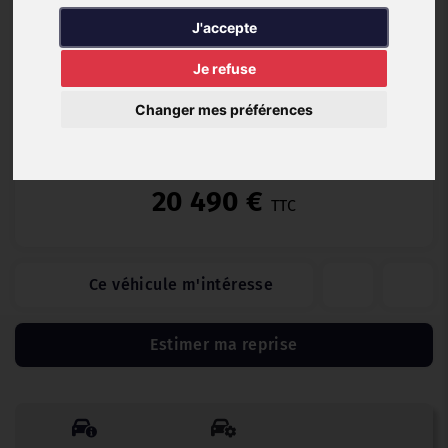
Essence
16 144 km
03/2024
Automatique
J'accepte
Je refuse
Changer mes préférences
Garantie jusqu'au 26/03/2029
20 490 €
TTC
Ce véhicule m'intéresse
Estimer ma reprise