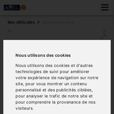
Nos véhicules
Volkswagen Polo
Nous utilisons des cookies
Nous utilisons des cookies et d'autres
technologies de suivi pour améliorer
votre expérience de navigation sur notre
site, pour vous montrer un contenu
VOLKSWAGEN POLO
personnalisé et des publicités ciblées,
1.0 TSI 95 LIFE DSG7
pour analyser le trafic de notre site et
pour comprendre la provenance de nos
Réf. 3509468
Véhicule sur parc
visiteurs.