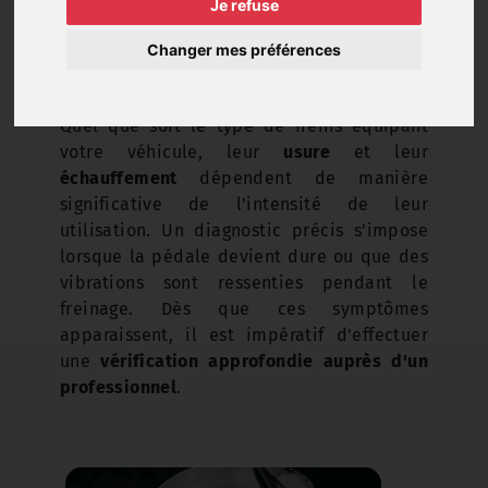
Je refuse
Changer mes préférences
Quel que soit le type de freins équipant
votre véhicule, leur
usure
et leur
échauffement
dépendent de manière
significative de l'intensité de leur
utilisation. Un diagnostic précis s'impose
lorsque la pédale devient dure ou que des
vibrations sont ressenties pendant le
freinage. Dès que ces symptômes
apparaissent, il est impératif d'effectuer
une
vérification approfondie auprès d'un
professionnel
.