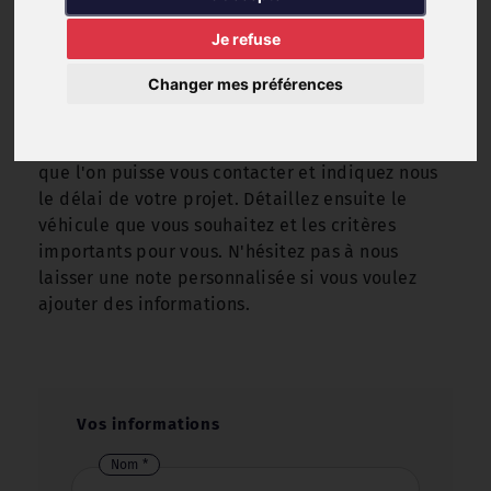
Vous avez un projet d'achat mais vous ne
trouvez pas votre futur véhicule dans notre
Je refuse
stock ? On vous propose une autre solution !
Changer mes préférences
Faites nous part de votre recherche en
remplissant le
formulaire d'informations
ci-
dessous. Renseignez vos infos personnelles pour
que l'on puisse vous contacter et indiquez nous
le délai de votre projet. Détaillez ensuite le
véhicule que vous souhaitez et les critères
importants pour vous. N'hésitez pas à nous
laisser une note personnalisée si vous voulez
ajouter des informations.
Vos informations
Nom