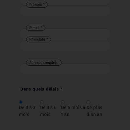
Prénom
E-mail
N° mobile
Adresse complète
Dans quels délais ?
De 0 à 3
De 3 à 6
De 6 mois à
De plus
mois
mois
1 an
d'un an