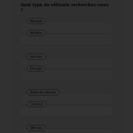
Quel type de véhicule recherchez-vous
?
Marque
Marque
Modèle
Version
Énergie
Énergie
Boîte de vitesse
Boîte
de
Couleur
Couleur
vitesse
KM mini