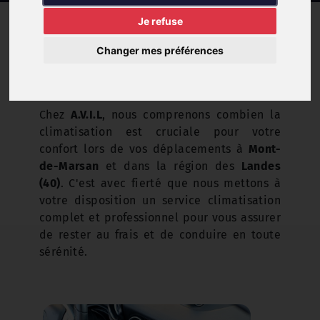
Je refuse
Nos services
Climatisation
Changer mes préférences
Chez
A.V.I.L
, nous comprenons combien la
climatisation est cruciale pour votre
confort lors de vos déplacements à
Mont-
de-Marsan
et dans la région des
Landes
(40)
. C'est avec fierté que nous mettons à
votre disposition un service climatisation
complet et professionnel pour vous assurer
de rester au frais et de conduire en toute
sérénité.