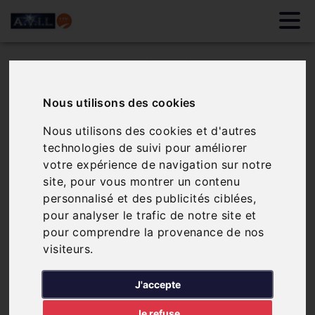
Vous recherchez un
mandataire
Nous utilisons des cookies
professionnel de la
Nous utilisons des cookies et d'autres
vente/réparation
technologies de suivi pour améliorer
votre expérience de navigation sur notre
toutes marques dans
site, pour vous montrer un contenu
les Landes (40)
? Le
personnalisé et des publicités ciblées,
pour analyser le trafic de notre site et
Garage
A.V.I.L
est à votre
pour comprendre la provenance de nos
service, contactez-nous
visiteurs.
dès maintenant.
J'accepte
À Mont-de-Marsan, l'équipe A.V.I.L
Je refuse